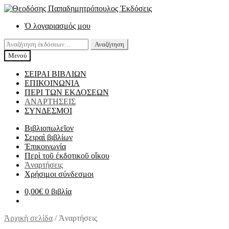
Απευθείας
Μετάβαση
μετάβαση
σε
Ὁ λογαριασμός μου
στην
περιεχόμενο
πλοήγηση
Αναζήτηση
Αναζήτηση
για:
Μενού
ΣΕΙΡΑΙ ΒΙΒΛΙΩΝ
ΕΠΙΚΟΙΝΩΝΙΑ
ΠΕΡΙ ΤΩΝ ΕΚΔΟΣΕΩΝ
ΑΝΑΡΤΗΣΕΙΣ
ΣΥΝΔΕΣΜΟΙ
Βιβλιοπωλεῖον
Σειραὶ βιβλίων
Ἐπικοινωνία
Περὶ τοῦ ἐκδοτικοῦ οἴκου
Ἀναρτήσεις
Χρήσιμοι σύνδεσμοι
0,00
€
0 βιβλία
Ἀρχικὴ σελίδα
/
Ἀναρτήσεις