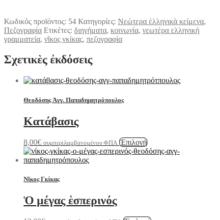
Κωδικός προϊόντος:
54
Κατηγορίες:
Νεώτερα ἑλληνικὰ κείμενα
,
Πεζογραφία
Ετικέτες:
διηγήματα
,
κοινωνία
,
νεωτέρα ελληνική
γραμματεία
,
νῖκος γκίκας
,
πεζογραφία
Σχετικὲς ἐκδόσεις
Θεοδόσης Ἀγγ. Παπαδημητρόπουλος
Κατάβασις
Αυτό
8,00
€
Ἐπιλογή
συμπεριλαμβανομένου ΦΠΑ
το
προϊόν
έχει
πολλαπλές
Νῖκος Γκίκας
παραλλαγές.
Οι
Ὁ μέγας ἑσπερινός
επιλογές
μπορούν