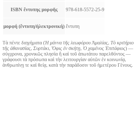
ISBN ἔντυπης μορφῆς
978-618-5572-25-9
μορφή (ἔντυπη/ἠλεκτρονική)
ἔντυπη
Τὰ πέντε διηγήματα (
Ἡ μάννα τῆς λεωφόρου Ἀμαλίας
,
Τὸ κριτήριο
τῆς ἀθανασίας
,
Συρτάκι
,
Ὄφις ἐν σκήτῃ
,
Ὁ χαμένος Ἐπιτάφιος
) —
σύγχρονα, χρονικῶς πλησία ἢ καὶ τοῦ ἀπωτάτου παρελθόντος —
γράφουσι τὰ πρόσωπα καὶ τὴν λειτουργίαν αὐτῶν ἐν κοινωνίᾳ,
ἀνθρωπίνῃ τε καὶ θείᾳ, κατὰ τὴν παράδοσιν τοῦ ἡμετέρου Γένους.