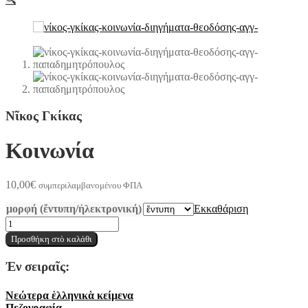
Νῖκος Γκίκας
Κοινωνία
10,00
€
συμπεριλαμβανομένου ΦΠΑ
μορφή (ἔντυπη/ἠλεκτρονική)
Εκκαθάριση
Κοινωνία
ποσότητα
Προσθήκη στὸ καλάθι
Ἐν σειραῖς:
Νεώτερα ἑλληνικὰ κείμενα
Πεζογραφία