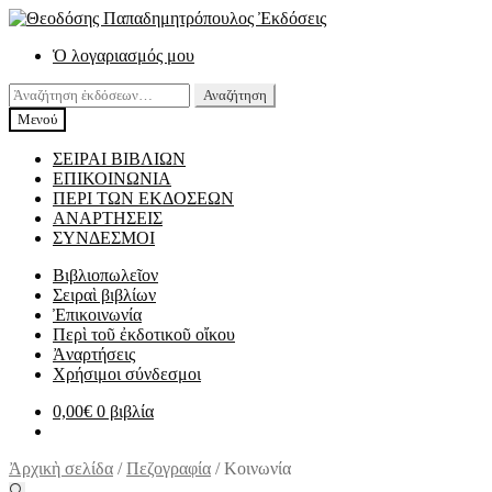
Απευθείας
Μετάβαση
μετάβαση
σε
Ὁ λογαριασμός μου
στην
περιεχόμενο
πλοήγηση
Αναζήτηση
Αναζήτηση
για:
Μενού
ΣΕΙΡΑΙ ΒΙΒΛΙΩΝ
ΕΠΙΚΟΙΝΩΝΙΑ
ΠΕΡΙ ΤΩΝ ΕΚΔΟΣΕΩΝ
ΑΝΑΡΤΗΣΕΙΣ
ΣΥΝΔΕΣΜΟΙ
Βιβλιοπωλεῖον
Σειραὶ βιβλίων
Ἐπικοινωνία
Περὶ τοῦ ἐκδοτικοῦ οἴκου
Ἀναρτήσεις
Χρήσιμοι σύνδεσμοι
0,00
€
0 βιβλία
Ἀρχικὴ σελίδα
/
Πεζογραφία
/
Κοινωνία
🔍