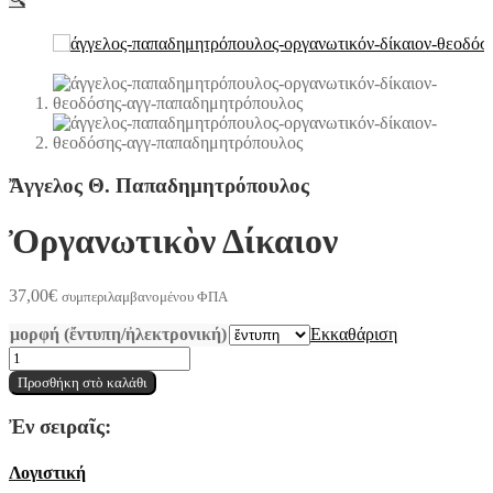
Ἄγγελος Θ. Παπαδημητρόπουλος
Ὀργανωτικὸν Δίκαιον
37,00
€
συμπεριλαμβανομένου ΦΠΑ
μορφή (ἔντυπη/ἠλεκτρονική)
Εκκαθάριση
Ὀργανωτικὸν
Δίκαιον
Προσθήκη στὸ καλάθι
ποσότητα
Ἐν σειραῖς:
Λογιστική