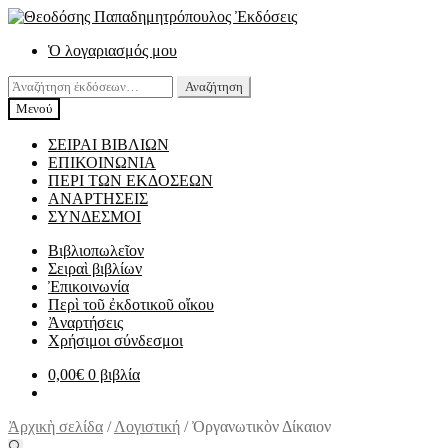
Απευθείας
Μετάβαση
μετάβαση
σε
Ὁ λογαριασμός μου
στην
περιεχόμενο
πλοήγηση
Αναζήτηση
Αναζήτηση
για:
Μενού
ΣΕΙΡΑΙ ΒΙΒΛΙΩΝ
ΕΠΙΚΟΙΝΩΝΙΑ
ΠΕΡΙ ΤΩΝ ΕΚΔΟΣΕΩΝ
ΑΝΑΡΤΗΣΕΙΣ
ΣΥΝΔΕΣΜΟΙ
Βιβλιοπωλεῖον
Σειραὶ βιβλίων
Ἐπικοινωνία
Περὶ τοῦ ἐκδοτικοῦ οἴκου
Ἀναρτήσεις
Χρήσιμοι σύνδεσμοι
0,00
€
0 βιβλία
Ἀρχικὴ σελίδα
/
Λογιστική
/
Ὀργανωτικὸν Δίκαιον
🔍