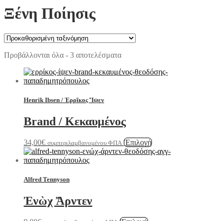
Ξένη Ποίησις
Προβάλλονται όλα - 3 αποτελέσματα
Henrik Ibsen / Ἑρρῖκος Ἴψεν
Brand / Κεκαυμένος
Αυτό
34,00
€
Ἐπιλογή
συμπεριλαμβανομένου ΦΠΑ
το
προϊόν
έχει
πολλαπλές
Alfred Tennyson
παραλλαγές.
Οι
Ἐνὼχ Ἄρντεν
επιλογές
μπορούν