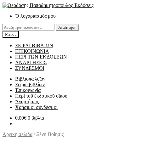
Απευθείας
Μετάβαση
μετάβαση
σε
Ὁ λογαριασμός μου
στην
περιεχόμενο
πλοήγηση
Αναζήτηση
Αναζήτηση
για:
Μενού
ΣΕΙΡΑΙ ΒΙΒΛΙΩΝ
ΕΠΙΚΟΙΝΩΝΙΑ
ΠΕΡΙ ΤΩΝ ΕΚΔΟΣΕΩΝ
ΑΝΑΡΤΗΣΕΙΣ
ΣΥΝΔΕΣΜΟΙ
Βιβλιοπωλεῖον
Σειραὶ βιβλίων
Ἐπικοινωνία
Περὶ τοῦ ἐκδοτικοῦ οἴκου
Ἀναρτήσεις
Χρήσιμοι σύνδεσμοι
0,00
€
0 βιβλία
Ἀρχικὴ σελίδα
/
Ξένη Ποίησις