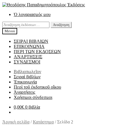
Απευθείας
Μετάβαση
μετάβαση
σε
Ὁ λογαριασμός μου
στην
περιεχόμενο
πλοήγηση
Αναζήτηση
Αναζήτηση
για:
Μενού
ΣΕΙΡΑΙ ΒΙΒΛΙΩΝ
ΕΠΙΚΟΙΝΩΝΙΑ
ΠΕΡΙ ΤΩΝ ΕΚΔΟΣΕΩΝ
ΑΝΑΡΤΗΣΕΙΣ
ΣΥΝΔΕΣΜΟΙ
Βιβλιοπωλεῖον
Σειραὶ βιβλίων
Ἐπικοινωνία
Περὶ τοῦ ἐκδοτικοῦ οἴκου
Ἀναρτήσεις
Χρήσιμοι σύνδεσμοι
0,00
€
0 βιβλία
Ἀρχικὴ σελίδα
/
Κατάστημα
/
Σελίδα 2