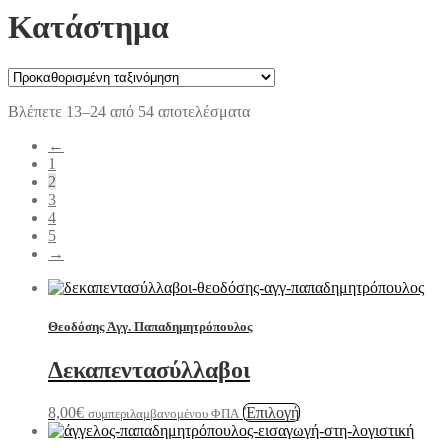
Κατάστημα
Βλέπετε 13–24 από 54 αποτελέσματα
←
1
2
3
4
5
→
Θεοδόσης Ἀγγ. Παπαδημητρόπουλος
Δεκαπεντασύλλαβοι
Αυτό
8,00
€
Ἐπιλογή
συμπεριλαμβανομένου ΦΠΑ
το
προϊόν