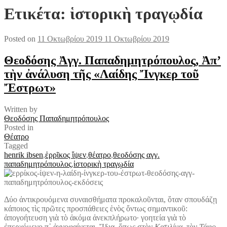
Ετικέτα:
ἱστορικὴ τραγῳδία
Posted on
11 Οκτωβρίου 2019
11 Οκτωβρίου 2019
Θεοδόσης Ἀγγ. Παπαδημητρόπουλος, Ἀπ’
τὴν ἀνάλυση τῆς «Λαίδης Ἴνγκερ τοῦ
Ἔστρωτ»
Written by
Θεοδόσης Παπαδημητρόπουλος
Posted in
Θέατρο
Tagged
henrik ibsen
,
ἑρρῖκος ἴψεν
,
θέατρο
,
θεοδόσης αγγ.
παπαδημητρόπουλος
,
ἱστορικὴ τραγῳδία
Δύο ἀντικρουόμενα συναισθήματα προκαλοῦνται, ὅταν σπουδάζῃ
κάποιος τὶς πρῶτες προσπάθειες ἑνὸς ὄντως σημαντικοῦ:
ἀπογοήτευση γιὰ τὸ ἀκόμα ἀνεκπλήρωτο· γοητεία γιὰ τὸ
ἐπερχόμενο π᾽ ἀχνοφαίνεται. Ἴδια, ὅπως στὸν
Κατιλίνα
, τὸν
Τάφο