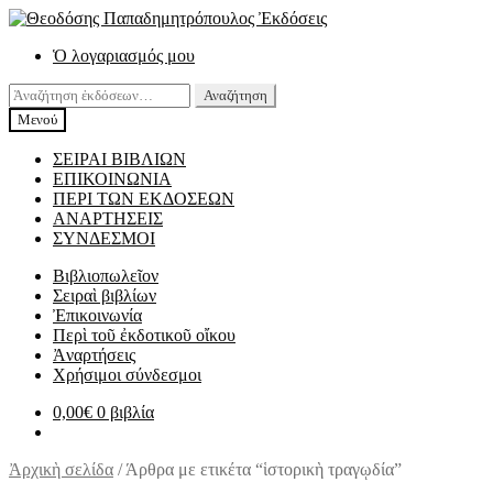
Απευθείας
Μετάβαση
μετάβαση
σε
Ὁ λογαριασμός μου
στην
περιεχόμενο
πλοήγηση
Αναζήτηση
Αναζήτηση
για:
Μενού
ΣΕΙΡΑΙ ΒΙΒΛΙΩΝ
ΕΠΙΚΟΙΝΩΝΙΑ
ΠΕΡΙ ΤΩΝ ΕΚΔΟΣΕΩΝ
ΑΝΑΡΤΗΣΕΙΣ
ΣΥΝΔΕΣΜΟΙ
Βιβλιοπωλεῖον
Σειραὶ βιβλίων
Ἐπικοινωνία
Περὶ τοῦ ἐκδοτικοῦ οἴκου
Ἀναρτήσεις
Χρήσιμοι σύνδεσμοι
0,00
€
0 βιβλία
Ἀρχικὴ σελίδα
/
Άρθρα με ετικέτα “ἱστορικὴ τραγῳδία”