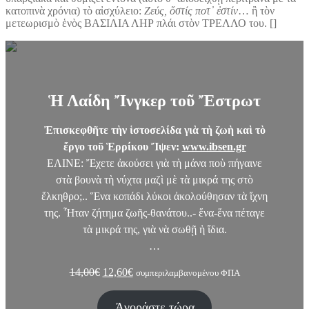
κατοπινὰ χρόνια) τὸ αἰσχύλειο:
Ζεύς, ὅστίς ποτ᾽ ἐστίν
… ἢ τὸν
μετεωρισμὸ ἑνὸς ΒΑΣΙΛΙΑ ΛΗΡ πλάι στὸν ΤΡΕΛΛΟ του. []
Ἡ Λαίδη Ἴνγκερ τοῦ Ἔστρωτ
Ἐπισκεφθῆτε τὴν ἱστοσελίδα γιὰ τὴ ζωὴ καὶ τὸ
ἔργο τοῦ Ἑρρίκου Ἴψεν:
www.ibsen.gr
ΕΛΙΝΕ: Ἔχετε ἀκούσει γιὰ τὴ μάνα ποὺ πήγαινε
στὰ βουνὰ τὴ νύχτα μαζὶ μὲ τὰ μικρά της στὸ
ἕλκηθρο;.. Ἕνα κοπάδι λύκοι ἀκολούθησαν τὰ ἴχνη
της. Ἦταν ζήτημα ζωῆς-θανάτου..- ἕνα-ἕνα πέταγε
τὰ μικρά της, γιὰ νὰ σωθῇ ἡ ἴδια.
…
Original
Η
14,00
€
12,60
€
συμπεριλαμβανομένου ΦΠΑ
price
τρέχουσα
was:
τιμή
Ἀγοράστε τώρα