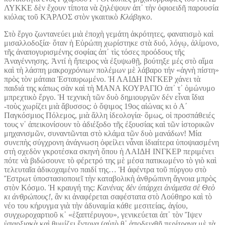
ΛΥΚΚΕ δὲν ἔχουν τίποτα νὰ ζηλέψουν ἀπ᾽ τὴν ὀφιοειδῆ παρουσία
κιόλας τοῦ ΚΆΡΛΟΣ στὸν γκαιτικὸ
Κλάβιγκο
.
Στὸ ἔργο ζωντανεύει μιὰ ἐποχὴ γεμάτη ἀκρότητες, φανατισμὸ καὶ
μισαλλοδοξία· ὅταν ἡ Εὐρώπη χωρίστηκε στὰ δυό, λόγῳ, ἀλίμονο,
τῆς ἀναπογυρισμένης σοφίας ἀπ᾽ τὶς τόσες προόδους τῆς
Ἀναγέννησης. Ἀντί ἡ ἤπειρος νὰ ἐξυψωθῇ, βούτηξε μές στὸ αἵμα
καὶ τὴ λάσπη μακροχρόνιων πολέμων μὲ λάβαρο τήν «ἁγνὴ πίστη»
πρὸς τὸν μάταια Ἐσταυρωμένο. Ἡ ΛΑΙΔΗ ΙΝΓΚΕΡ χάνει τὰ
παιδιά της κάπως σὰν καὶ τὴ ΜΑΝΑ ΚΟΥΡΑΓΙΟ ἀπ᾽ τ᾽ ὁμώνυμο
μπρεχτικὸ ἔργο. Ἡ τεχνικὴ τῶν δυὸ δημιουργῶν δέν εἶναι ἴδια
-τοὺς χωρίζει μιὰ ἄβυσσος: ὁ ὄψιμος 19ος αἰώνας κι ὁ Α΄
Παγκόσμιος Πόλεμος, μιὰ ἄλλη ἰδεολογία· ὅμως, οἱ προσπάθειές
τους ν᾽ ἀπεικονίσουν τὸ ἀδιέξοδο τῆς ἐξουσίας καὶ τῶν ἱστορικῶν
μηχανισμῶν, συναντῶνται στὸ κλάμα τῶν δυὸ μανάδων! Μία
συνεπὴς σύγχρονη ἀνάγνωση ὀφείλει νἆναι ἰδιαίτερα ὑποψιασμένη
στὴ σχεδὸν γκροτέσκα σκηνὴ ὅπου ἡ ΛΑΙΔΗ ΙΝΓΚΕΡ περιμένει
πότε νὰ βιδώσουνε τὸ φέρετρό της μὲ μέσα πατικωμένο τὸ γιὸ καὶ
τελευταῖα ἀδικοχαμένο παιδί της… Ἡ ἀφέντρα τοῦ πύργου στὸ
Ἔστρωτ ὑποστασιοποιεῖ τὴν καταβολικὴ ἀνθρώπινη ἄγνοια μπρὸς
στὸν Κόσμο. Ἡ κραυγή της:
Κανένας δὲν ὑπάρχει ἀνάμεσα σὲ Θεὸ
κι ἀνθρώπους!
, ἂν κι ἀναφέρεται σαφέστατα στὸ Λούθηρο καὶ τὸ
νέο του κήρυγμα γιὰ τὴν ἀδυναμία κάθε μεσιτείας, ἁγίου,
συγχωροχαρτιοῦ κ᾽ «ἑξαπτέρυγου», γενικεύεται ἀπ᾽ τὸν Ἴψεν
ὑπαρξιακὰ καὶ θυμίζει ἔντονα (αὐτὸ θ᾽ ἀποδειχθῇ περίτρανα μὲ τὰ