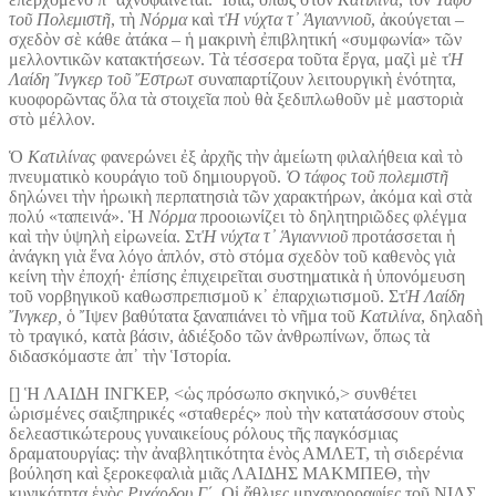
τοῦ Πολεμιστῆ
, τὴ
Νόρμα
καὶ τ
Ἡ νύχτα τ᾽ Ἁγιαννιοῦ
, ἀκούγεται –
σχεδὸν σὲ κάθε ἀτάκα – ἡ μακρινὴ ἐπιβλητική «συμφωνία» τῶν
μελλοντικῶν κατακτήσεων. Τὰ τέσσερα τοῦτα ἔργα, μαζὶ μὲ τ
Ἡ
Λαίδη Ἴνγκερ τοῦ Ἔστρωτ
συναπαρτίζουν λειτουργικὴ ἑνότητα,
κυοφορῶντας ὅλα τὰ στοιχεῖα ποὺ θὰ ξεδιπλωθοῦν μὲ μαστοριὰ
στὸ μέλλον.
Ὁ
Κατιλίνας
φανερώνει ἐξ ἀρχῆς τὴν ἀμείωτη φιλαλήθεια καὶ τὸ
πνευματικὸ κουράγιο τοῦ δημιουργοῦ.
Ὁ τάφος τοῦ πολεμιστῆ
δηλώνει τὴν ἡρωικὴ περπατησιὰ τῶν χαρακτήρων, ἀκόμα καὶ στὰ
πολύ «ταπεινά». Ἡ
Νόρμα
προοιωνίζει τὸ δηλητηριῶδες φλέγμα
καὶ τὴν ὑψηλὴ εἰρωνεία. Στ
Ἡ νύχτα τ᾽ Ἁγιαννιοῦ
προτάσσεται ἡ
ἀνάγκη γιὰ ἕνα λόγο ἁπλόν, στὸ στόμα σχεδὸν τοῦ καθενὸς γιὰ
κείνη τὴν ἐποχή· ἐπίσης ἐπιχειρεῖται συστηματικὰ ἡ ὑπονόμευση
τοῦ νορβηγικοῦ καθωσπρεπισμοῦ κ᾽ ἐπαρχιωτισμοῦ. Στ
Ἡ Λαίδη
Ἴνγκερ,
ὁ Ἴψεν βαθύτατα ξαναπιάνει τὸ νῆμα τοῦ
Κατιλίνα
, δηλαδὴ
τὸ τραγικό, κατὰ βάσιν, ἀδιέξοδο τῶν ἀνθρωπίνων, ὅπως τὰ
διδασκόμαστε ἀπ᾽ τὴν Ἱστορία.
[] Ἡ ΛΑΙΔΗ ΙΝΓΚΕΡ, <ὡς πρόσωπο σκηνικό,> συνθέτει
ὡρισμένες σαιξπηρικές «σταθερές» ποὺ τὴν κατατάσσουν στοὺς
δελεαστικώτερους γυναικείους ρόλους τῆς παγκόσμιας
δραματουργίας: τὴν ἀναβλητικότητα ἑνὸς ΑΜΛΕΤ, τὴ σιδερένια
βούληση καὶ ξεροκεφαλιὰ μιᾶς ΛΑΙΔΗΣ ΜΑΚΜΠΕΘ, τὴν
κυνικότητα ἑνὸς
Ριχάρδου Γ΄
. Οἱ ἄθλιες μηχανορραφίες τοῦ ΝΙΛΣ