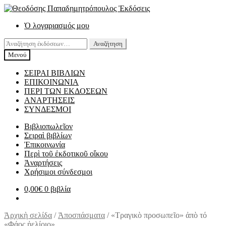
Απευθείας
Μετάβαση
μετάβαση
σε
Ὁ λογαριασμός μου
στην
περιεχόμενο
πλοήγηση
Αναζήτηση
Αναζήτηση
για:
Μενού
ΣΕΙΡΑΙ ΒΙΒΛΙΩΝ
ΕΠΙΚΟΙΝΩΝΙΑ
ΠΕΡΙ ΤΩΝ ΕΚΔΟΣΕΩΝ
ΑΝΑΡΤΗΣΕΙΣ
ΣΥΝΔΕΣΜΟΙ
Βιβλιοπωλεῖον
Σειραὶ βιβλίων
Ἐπικοινωνία
Περὶ τοῦ ἐκδοτικοῦ οἴκου
Ἀναρτήσεις
Χρήσιμοι σύνδεσμοι
0,00
€
0 βιβλία
Ἀρχικὴ σελίδα
/
Ἀποσπάσματα
/
«Τραγικὸ προσωπεῖο» ἀπὸ τό
«Φάος ἠελίοιο»