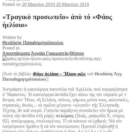
Posted on
20 Μαρτίου 2019
20 Μαρτίου 2019
«Τραγικὸ προσωπεῖο» ἀπὸ τό «Φάος
ἠελίοιο»
Written by
Θεοδόσης Παπαδημητρόπουλος
Posted in
Ἀποσπάσματα
,
Ἀρχαία Γραμματεία
,
Θέατρο
[Ἀπὸ τὸ βιβλίο:
Φάος ἠελίοιο – Ἥλιου φῶς
τοῦ
Θεοδόση Ἀγγ.
Παπαδημητρόπουλου
:]
Ἀστράφτει ἡ καινούργια πανοπλία τοῦ Ἀχιλλέα, ποὺ σφυρηλάτησε
ὁ Ἥφαιστος. Ἡ καινούργια ἀσπίδα ἔχει πάνω της τὸν οὐρανὸ μὲ τ᾿
ἄστρα, τὸν Ἥλιο, τὴ Σελήνη, πόλεις, γάμους μέσα τους, φιλονικίες,
στρατούς, θεούς..- τὸ πρῶτο μέγιστο «γλυπτό» τῆς Ἑλληνικῆς
Τέχνης, ἂν καὶ νοερό. Γοητεία παράξενη συνοδεύει τὸν ἥρωα μὲ
τούτη τὴν ἀσπίδα στὴ μάχη:
πελώριος
[
Ἰλιάς
, ραψῳδία Χ, στίχος
92], πανέμορφος, στολισμένος. Τί νὰ κάνουν οἱ ἐχθροί;: Νὰ τὸν
λατρέψουνε ἡμίθεο ἢ νὰ τὸν σκοτώσουν; Προτοῦ ἐπιβληθῇ ἡ
δύναμη τῶν ὅπλων, ἐπιβάλλεται ἡ ὄψη -ἡ ἐ π ί δ ε ι ξ η τῆς