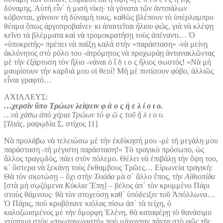
δύναμης. Αὐτὴ εἶν᾿ ἡ μισή νίκη· τὰ γόνατα τῶν ἀντιπάλων
κόβονται, χάνουν τὴ δύναμή τους, καθὼς βλέπουν τὸ ὑπέρλαμπρο
θέαμα ὅπως ἀργοπροβαίνει· κι ἀπαιτεῖται
ἥλιου φῶς
, γιὰ νὰ κλέψῃ
κεῖνο τὰ βλέμματα καὶ νὰ τρομοκρατήσῃ τοὺς ἀπέναντι… Ὁ
«ὑποκριτής» πρέπει νὰ παίξῃ καλά στήν «παράσταση» -νὰ μείνῃ
ἀκλόνητος στὸ ρόλο του -ἀτρόμητος νὰ προχωράῃ ἀντανακλῶντας
μὲ τὴν ἐξάρτυση τὸν ἥλιο -νάναι ὁ ἴ δ ι ο ς ἥλιος σωστός! «Νὰ μή
μαυρίσουν τὴν καρδιά μου οἱ θεοί! Μή μὲ ποτίσουν φόβο, ἀλλιῶς
εἶναι γραφτό…
ΑΧΙΛΛΕΥΣ:
…χερσὶν ὕπο Τρώων λείψειν φ ά ο ς ἠ ε λ ί ο ι ο.
…νὰ χάσω ἀπὸ χέρια Τρώων τὸ φ ῶ ς τοῦ ἥ λ ι ο υ.
[
Ἰλιάς
, ραψῳδία Σ, στίχος 11]
Νὰ προλάβω νὰ τελειώσω μὲ τὴν ἐκδίκησή μου -μὲ τὴ μεγάλη μου
παράσταση -τὴ μέγιστη παράσταση!» Τὸ τραγικὸ πρόσωπο, ὡς
ἄλλος τραγῳδός, πάει στὸν πόλεμο. Θέλει νὰ ἐπιβάλῃ τὴν ὄψη του,
κ᾿ ὕστερα νὰ ξεκάνῃ τοὺς ἔκθαμβους Τρῶες… Εἰρωνεία τραγική:
Θὰ τὸν σκοτώσῃ – ὄχι στὴν
Ἰλιάδα
μὰ σ᾿ ἄλλο ἔπος, τὴν
Αἰθιοπίδα
[στὰ μή σῳζόμενα
Κύκλια Ἔπη
] – βέλος ἀπ᾿ τὸν κρυμμένο Πάρι
στοὺς θάμνους· θὰ τὸν στοχεύσῃ καθ᾿ ὑπόδειξιν τοῦ Ἀπόλλωνα…
Ὁ Πάρις, ποὺ κρυβότανε κιόλας πίσω ἀπ᾿ τὰ τείχη, ὁ
καλοζωισμένος μὲ τὴν ὄμορφη Ἑλένη, θὰ καταφέρῃ τὸ θανάσιμο
χτύπημα στόν «πρωταγωνιστή» ποὺ μάχονταν πάντα στὸ φῶς τῆς